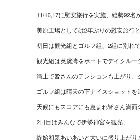
11/16,17に慰安旅行を実施、総勢92
美原工場としては2年ぶりの慰安旅行
初日は観光組とゴルフ組、2組に別れ
観光組は英虞湾をボートでデイクルー
湾上で皆さんのテンションも上がり、
ゴルフ組は晴天の下ナイスショットを
天候にもスコアにも恵まれ皆さん満面
2日目はみんなで伊勢神宮を観光、
終始和気あいあいと大いに盛り上がり