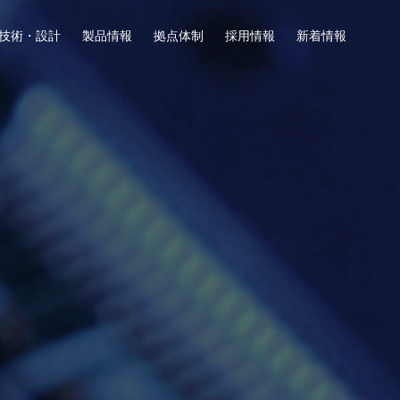
技術・設計
製品情報
拠点体制
採用情報
新着情報
計・試作実装
交流
会社
募集要項
お問い合わせ