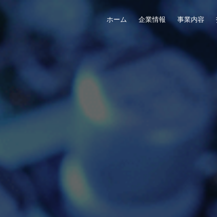
ホーム
企業情報
事業内容
ること
「多層基板」
セールスネットワーク
沿革
ギャラリー
組織図
先進の技術「デバイス基板」
ファクトリー
社員インタビュー
CSRなどの方針
海外事業部
CAD設
社員
関連