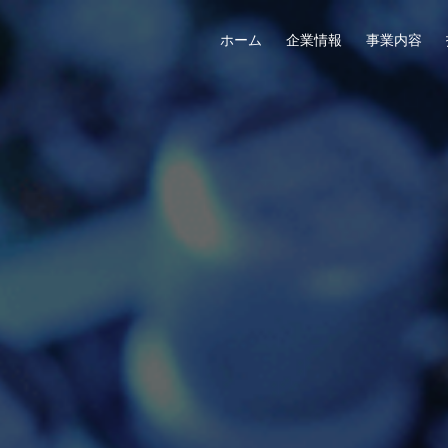
ホーム
企業情報
事業内容
ること
「多層基板」
セールスネットワーク
沿革
ギャラリー
組織図
先進の技術「デバイス基板」
ファクトリー
社員インタビュー
CSRなどの方針
海外事業部
CAD設
社員
関連