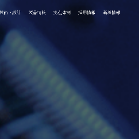
技術・設計
製品情報
拠点体制
採用情報
新着情報
計・試作実装
交流
会社
募集要項
お問い合わせ