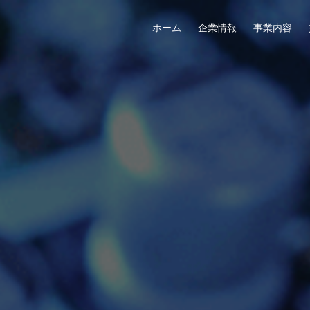
ホーム
企業情報
事業内容
ること
「多層基板」
セールスネットワーク
沿革
ギャラリー
組織図
先進の技術「デバイス基板」
ファクトリー
社員インタビュー
CSRなどの方針
海外事業部
CAD設
社員
関連