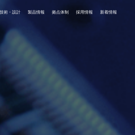
技術・設計
製品情報
拠点体制
採用情報
新着情報
計・試作実装
交流
会社
募集要項
お問い合わせ