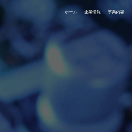
ホーム
企業情報
事業内容
ること
「多層基板」
セールスネットワーク
沿革
ギャラリー
組織図
先進の技術「デバイス基板」
ファクトリー
社員インタビュー
CSRなどの方針
海外事業部
CAD設
社員
関連